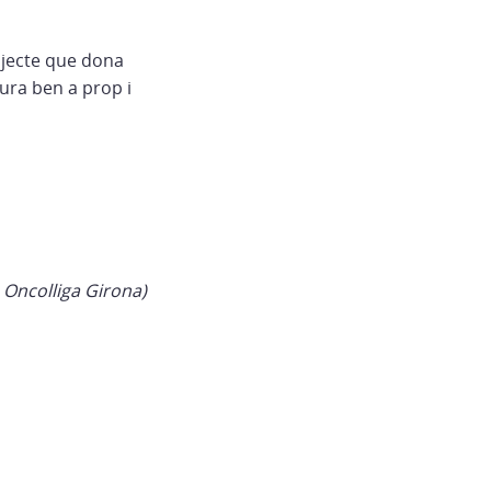
rojecte que dona
tura ben a prop i
ó Oncolliga Girona)