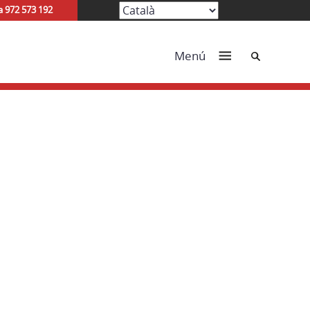
a 972 573 192
Cerca
Menú