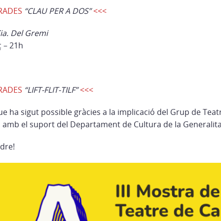
TRADES
“CLAU PER A DOS”
<<<
ia. Del Gremi
 – 21h
TRADES
“LIFT-FLIT-TILF”
<<<
 ha sigut possible gràcies a la implicació del Grup de Teat
a amb el suport del Departament de Cultura de la Generalita
dre!