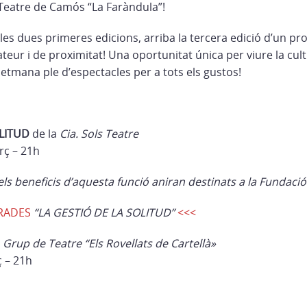
Teatre de Camós “La Faràndula”!
 les dues primeres edicions, arriba la tercera edició d’un p
teur i de proximitat! Una oportunitat única per viure la cul
etmana ple d’espectacles per a tots els gustos!
OLITUD
de la
Cia. Sols Teatre
rç – 21h
els beneficis d’aquesta funció aniran destinats a la Fundaci
TRADES
“LA GESTIÓ DE LA SOLITUD”
<<<
l
Grup de Teatre “Els Rovellats de Cartellà»
 – 21h