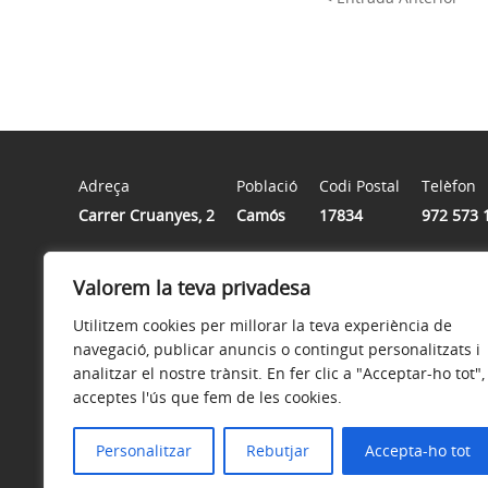
Adreça
Població
Codi Postal
Telèfon
Carrer Cruanyes, 2
Camós
17834
972 573 
Valorem la teva privadesa
Horari
De dilluns a divendres de 9.00 a 14.00 hores
Utilitzem cookies per millorar la teva experiència de
navegació, publicar anuncis o contingut personalitzats i
analitzar el nostre trànsit. En fer clic a "Acceptar-ho tot",
acceptes l'ús que fem de les cookies.
Avís legal
Política de privacitat
Accessibilitat
Personalitzar
Rebutjar
Accepta-ho tot