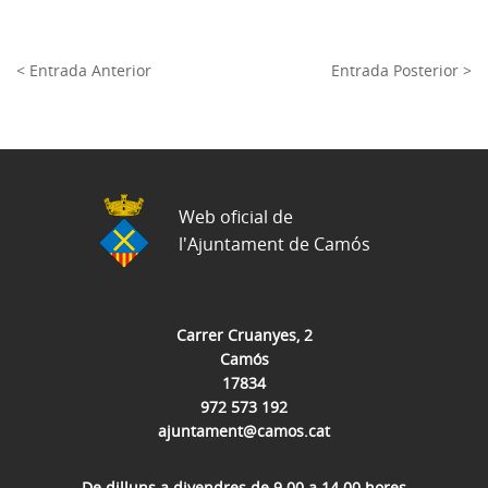
< Entrada Anterior
Entrada Posterior >
Web oficial de
l'Ajuntament de Camós
Carrer Cruanyes, 2
Camós
17834
972 573 192
ajuntament@camos.cat
De dilluns a divendres de 9.00 a 14.00 hores