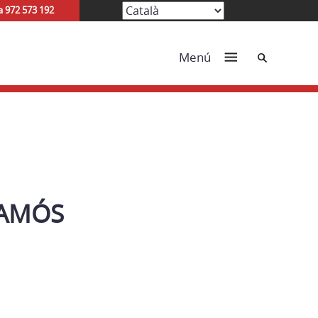
a 972 573 192
Cerca
Menú
CAMÓS