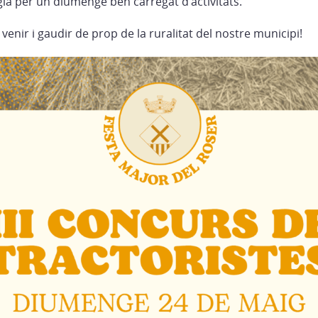
gia per un diumenge ben carregat d’activitats.
nir i gaudir de prop de la ruralitat del nostre municipi!