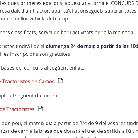
e les dues primeres edicions, aquest any torna el CONCUR
esa dalt d’un tractor, apunta’t i aconsegueix superar totes
 amb el millor vehicle del camp.
rs classificats, servei de bar i activitats per a la mainada.
ristes tindrà lloc el
diumenge 24 de maig a partir de les 10:
 les inscripcions són gratuïtes.
 bases del concurs al següent enllaç:
e Tractoristes de Camós
mplir el següent document:
de Tractoristes
on peu, el mateix dia a partir de 2/4 de 9 del vespres tindr
rzar de carn a la brasa que donarà el tret de sortida a l’últ