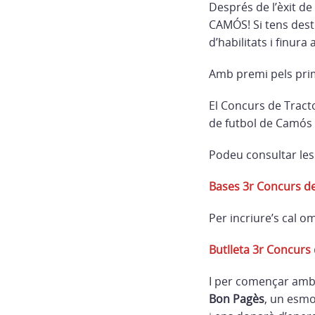
Després de l’èxit d
CAMÓS! Si tens destr
d’habilitats i finura
Amb premi pels prime
El Concurs de Tracto
de futbol de Camós i
Podeu consultar les
Bases 3r Concurs d
Per incriure’s cal o
Butlleta 3r Concurs 
I per començar amb b
Bon Pagès
, un esmo