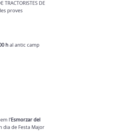
S DE TRACTORISTES DE
 les proves
00 h
al antic camp
em l’
Esmorzar del
im dia de Festa Major