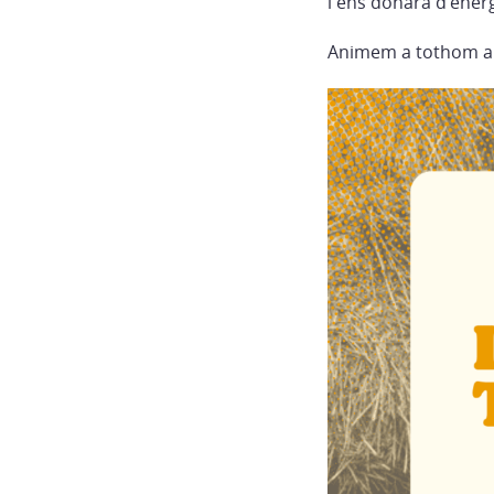
i ens donarà d’ener
Animem a tothom a ve