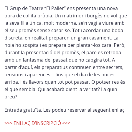
El Grup de Teatre “El Paller” ens presenta una nova
obra de collita pròpia. Un matrimoni burgès no vol que
la seva filla única, molt moderna, se’n vagi a viure amb
el seu promès sense casar-se. Tot i acordar una boda
discreta, en realitat preparen un gran casament. La
noia ho sospita i es prepara per plantar-los cara. Però,
durant la presentació del promès, el pare es retroba
amb un fantasma del passat que ho capgira tot. A
partir d’aquí, els preparatius continuen entre secrets,
tensions i aparences… fins que el dia de les noces
arriba. I és llavors quan tot pot passar. O potser res és
el que sembla. Qui acabarà dient la veritat? I a quin
preu?
Entrada gratuïta. Les podeu reservar al següent enllaç
>>> ENLLAÇ D’INSCRIPCIÓ <<<