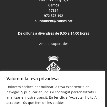
Camós
17834
972 573 192
ajuntament@camos.cat
De dilluns a divendres de 9.00 a 14.00 hores
Amb el suport de:
Valorem la teva privadesa
Utilitzem cookies per millorar la teva experiència de
navegació, publicar anuncis o contingut personalitzats i
analitzar el nostre trànsit. En fer clic a "Acceptar-ho tot",
acceptes l'ús que fem de les cookies.
Avís legal
Política de privacitat
Accessibilitat